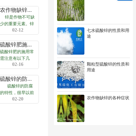
农作物缺锌的各种症状
锌是作物不可缺
少的重要元素。锌
02-12
在植物中不能迁
七水硫酸锌的性质和用
途
移，因此缺锌症状
首先出现在幼嫩叶
硫酸锌肥施用的注意事项
片上和其它幼嫩植
硫酸锌肥的施用常
物器官上。许多作
需注意有以下几
物共有的缺锌症状
颗粒型硫酸锌的性质和
02-16
点： 一、一般
用途
主要是植...
采用的施用方法有
撒施、条施，撒施
硫酸锌的防腐用途
时要结合耕耙，播
硫酸锌的防腐
种或移栽前是土壤
的特性，很早以前
农作物缺锌的各种症状
施锌的最佳时间，
02-20
就被人类发现并使
一般每亩约施用
用了。最为人们熟
1.5-5.0公斤硫...
悉的是用作铁路枕
木的防腐。在
1959年，英国首
先...