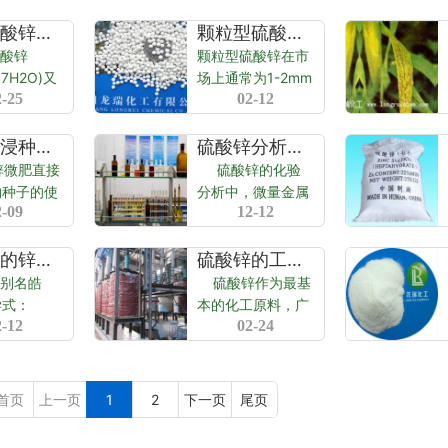
七水硫酸锌的性质和用途
颗粒型硫酸锌的性质和用途
酸锌
颗粒型硫酸锌在市
.7H2O)又
场上通常为1-2mm
2-25
02-12
皓矾,为白
或2-4mm的粒度，
,通常含有
主要用于农业和畜
，当含有二
牧业。在农定上，
硫酸锌浸种育苗的方法
硫酸锌分析方法
过多 ，颜
通常称为高效锌
微肥直接
硫酸锌的化验
草绿色，当
肥，高纯锌肥，大
物种子的使
分析中，微量金属
元...
粒锌，缓释锌肥，
2-09
12-12
3种，即
离子，一般采用原
颗粒缓释肥，复合
浸种和种子
子吸收光谱等仪器
锌肥，硫酸...
第一，拌种
进行测定，其它的
硫酸锌的锌知识
硫酸锌的工业制法
量的微肥用
元一般采用以下方
别名皓
硫酸锌作为最基
配成稀溶液
法： （1）
学式：
本的化工原料，广
度在
EDTA滴定法...
2-12
02-24
4，无色或白
泛用于工业，农
、颗粒或粉
业，水处理等行
气味。味
业，但目前硫酸锌
干燥空气中
的制法主要是以下
首页
上一页
1
2
下一页
尾页
80℃失去
两种： &...
晶水，