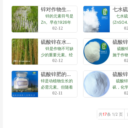
锌对作物生长的重要性
锌的元素符号是
七水硫
Zn。早在1926年
(ZnSO4
02-12
0
就己发现锌是作物
名锌矾或
的必需元素，植物
色结晶物
组成元素，特别是
铁元素
硫酸锌在水稻上的使用方法
作物很多酶的活性
价铁元素
锌是作物不可缺
硫酸锌
核心元素。锌是构
色则为
少的重要元素。经
施于作
成酶元素，它参与
含有三价铁
02-12
0
过调查发现虽然在
用方法有
作...
水稻作物栽培上施
拌种、
用锌肥已提倡多
包衣。
硫酸锌肥的施用方法
年，但由于各种原
先将定
锌是动植物生长的
硫酸锌
因如施用时期不
水溶解
必需元素。但随着
矾，化
当，用量不合理等
(一般浓
02-11
0
近年来杂交品种、
ZnSO
影响，缺锌...
0.02%...
高产栽培技术的应
色结晶
用，土壤缺锌的现
末。无
象十分普遍。作物
涩。在
共
17
条 1/2 页
缺锌成了一种普遍
风化，2
的微量元素缺乏
全部结